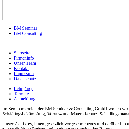
BM Seminar
BM Consulting
Startseite
Firmeninfo
Unser Team
Kontakt
Impressum
Datenschutz
Lehrgänge
Termine
Anmeldung
Im Seminarbereich der BM Seminar & Consulting GmbH wollen wir unser
Schädlingsbekämpfung, Vorrats- und Materialschutz, Schädlingsman
Unser Ziel ist es, Ihnen gesetzlich vorgeschriebenes und darüber h
zu vernünftigen Preisen und in einem ansprechenden Rahmen.