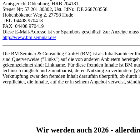
Amtsgericht Oldenburg, HRB 204181
Steuer-Nr: 57 201 30302, Ust.-IdNr.: DE 268763558
Hohenbökener Weg 2, 27798 Hude
TEL 04408 970418
FAX 04408 970419
Diese E-Mail-Adresse ist vor Spambots geschützt! Zur Anzeige muss J
http://www.bm-seminar.de/
Die BM Seminar & Consulting GmbH (BM) ist als Inhaltsanbieter für d
sind Querverweise ("Links") auf die von anderen Anbietern bereitgeh
gekennzeichnet sind: Linkname. Für diese fremden Inhalte ist BM nur 
technisch möglich und zumutbar ist, deren Nutzung zu verhindern (§5
Verknüpfung zwar den fremden Inhalt daraufhin überprüft, ob durch ih
verpflichtet, die Inhalte, auf die er in seinem Angebot verweist, stä
Wir werden auch 2026 - allerdi